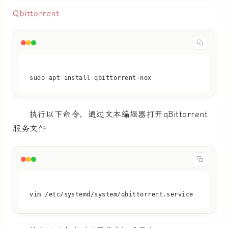
Qbittorrent
sudo apt install qbittorrent-nox
执行以下命令，通过文本编辑器打开qBittorrent
服务文件
vim /etc/systemd/system/qbittorrent.service