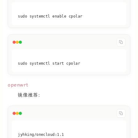
sudo systemctl enable cpolar
sudo systemctl start cpolar
openwrt
镜像推荐：