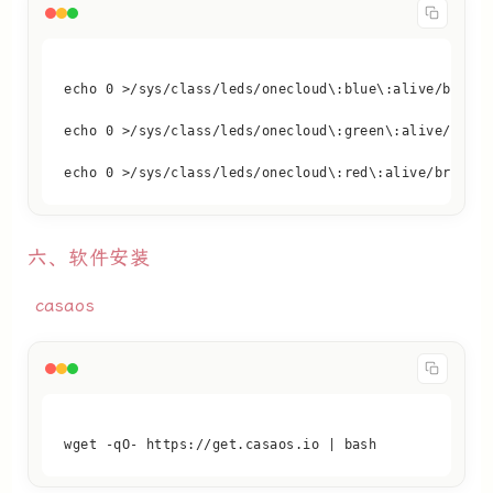
echo 0 >/sys/class/leds/onecloud\:red\:alive/brightn
六、软件安装
casaos
wget -qO- https://get.casaos.io | bash