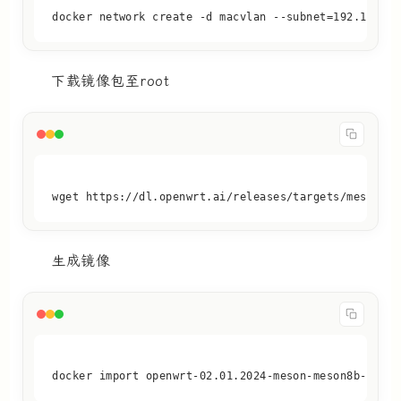
docker network create -d macvlan --subnet=192.168.10
下载镜像包至root
wget https://dl.openwrt.ai/releases/targets/meson/me
生成镜像
docker import openwrt-02.01.2024-meson-meson8b-thund