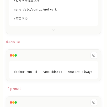
/etc/init.d/network restart
ddns-to
docker run -d --name=ddnsto --restart always --netw
1panel