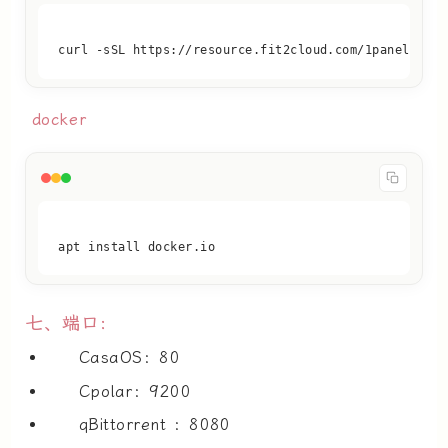
curl -sSL https://resource.fit2cloud.com/1panel/pack
docker
apt install docker.io
七、端口：
CasaOS：80
Cpolar：9200
qBittorrent ：8080