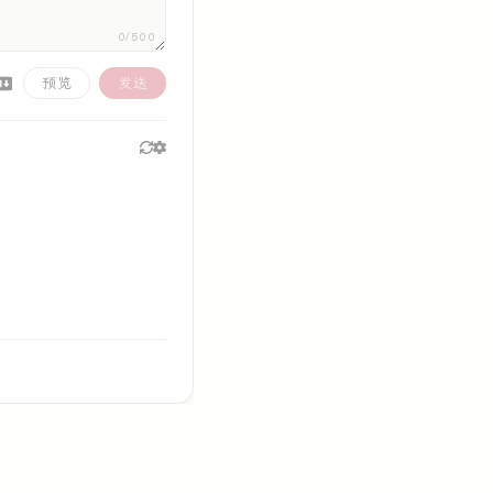
0/500
预览
发送