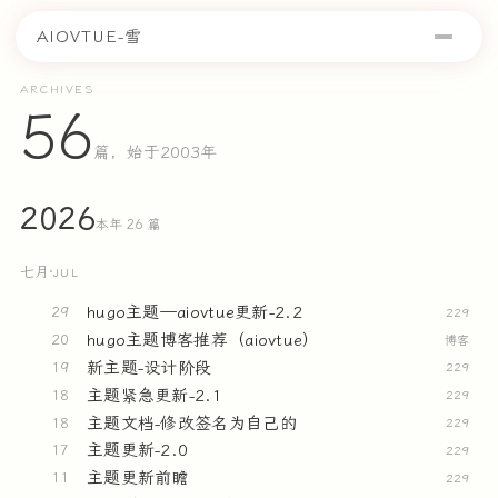
AIOVTUE-雪
ARCHIVES
56
篇，始于2003年
2026
本年 26 篇
七月
·
JUL
hugo主题—aiovtue更新-2.2
29
229
hugo主题博客推荐（aiovtue）
20
博客
新主题-设计阶段
19
229
主题紧急更新-2.1
18
229
主题文档-修改签名为自己的
18
229
主题更新-2.0
17
229
主题更新前瞻
11
229