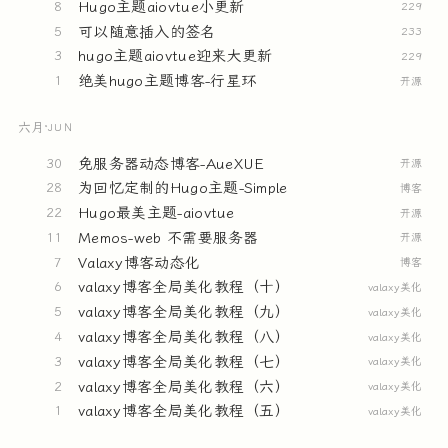
Hugo主题aiovtue小更新
8
229
可以随意插入的签名
5
233
hugo主题aiovtue迎来大更新
3
229
绝美hugo主题博客-行星环
1
开源
六月
·
JUN
免服务器动态博客-AueXUE
30
开源
为回忆定制的Hugo主题-Simple
28
博客
Hugo最美主题-aiovtue
22
开源
Memos-web 不需要服务器
11
开源
Valaxy博客动态化
7
博客
valaxy博客全局美化教程（十）
6
valaxy美化
valaxy博客全局美化教程（九）
5
valaxy美化
valaxy博客全局美化教程（八）
4
valaxy美化
valaxy博客全局美化教程（七）
3
valaxy美化
valaxy博客全局美化教程（六）
2
valaxy美化
valaxy博客全局美化教程（五）
1
valaxy美化