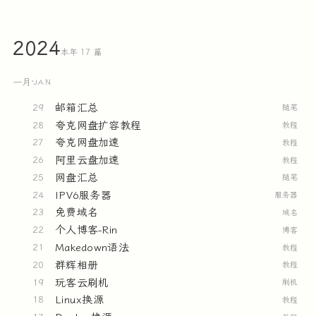
2024
本年 17 篇
一月
·
JAN
邮箱汇总
29
随笔
夸克网盘扩容教程
28
教程
夸克网盘加速
27
教程
阿里云盘加速
26
教程
网盘汇总
25
随笔
IPV6服务器
24
服务器
免费域名
23
域名
个人博客-Rin
22
博客
Makedown语法
21
教程
群辉相册
20
教程
玩客云刷机
19
刷机
Linux换源
18
教程